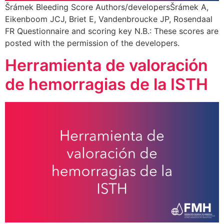
Šrámek Bleeding Score Authors/developersŠrámek A,
Eikenboom JCJ, Briet E, Vandenbroucke JP, Rosendaal
FR Questionnaire and scoring key N.B.: These scores are
posted with the permission of the developers.
Herramienta de valoración
de hemorragias de la ISTH