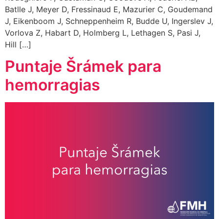
Batlle J, Meyer D, Fressinaud E, Mazurier C, Goudemand
J, Eikenboom J, Schneppenheim R, Budde U, Ingerslev J,
Vorlova Z, Habart D, Holmberg L, Lethagen S, Pasi J,
Hill […]
Puntaje Šrámek para
hemorragias