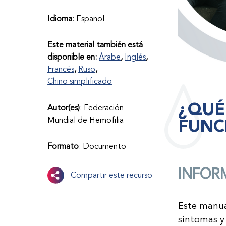
Idioma
: Español
Este material también está
disponible en:
Árabe
Inglés
Francés
Ruso
Chino simplificado
¿QUÉ
Autor(es)
: Federación
FUNC
Mundial de Hemofilia
Formato
: Documento
INFOR
Compartir este recurso
Este manual
síntomas y 