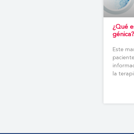
¿Qué es
génica
Este man
paciente
informac
la terap
hemofili
compro