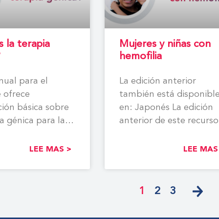
 la terapia
Mujeres y niñas con
?
hemofilia
ual para el
La edición anterior
 ofrece
también está disponibl
ión básica sobre
en: Japonés La edición
ia génica para la
anterior de este recurso
a. La FMH no se
también ha sido traduc
mete
a los
LEE MAS >
LEE MAS
1
2
3