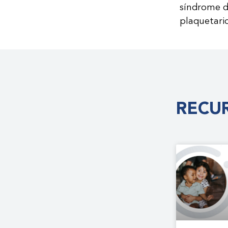
síndrome d
plaquetari
RECUR