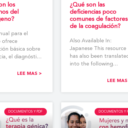
on los
¿Qué son las
nos del
deficiencias poco
geno?
comunes de factores
de la coagulación?
ual para el
Also Available In:
 ofrece
Japanese This resource
ión básica sobre
has also been translate
cia, el diagnóstico,
into the following
omas y el
languages, with
nto de los
LEE MAS >
permission from the W
LEE MAS
by
DOCUMENTOS Y PDF
DOCUMENTOS Y 