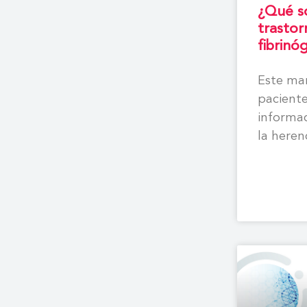
¿Qué s
trastor
fibrinó
Este man
paciente
informac
la heren
los sínt
tratamie