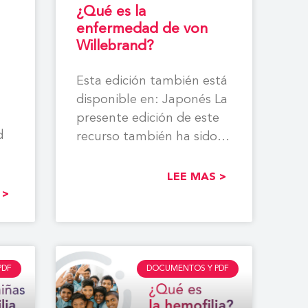
¿Qué es la
enfermedad de von
Willebrand?
Esta edición también está
disponible en: Japonés La
presente edición de este
d
recurso también ha sido
traducida a los siguientes
LEE MAS >
FH,
 >
PDF
DOCUMENTOS Y PDF