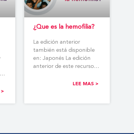
¿Que es la hemofilia?
La edición anterior
también está disponible
e
en: Japonés La edición
anterior de este recurso
también ha sido traducida
ida
a los
LEE MAS >
 >