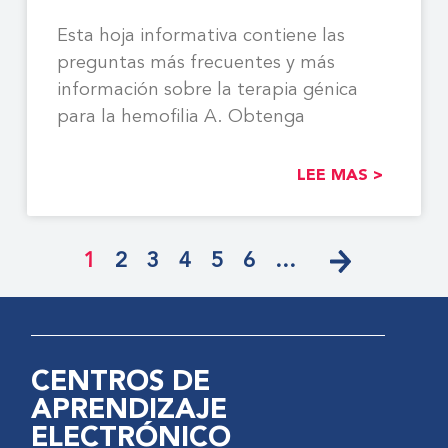
Esta hoja informativa contiene las
preguntas más frecuentes y más
información sobre la terapia génica
para la hemofilia A. Obtenga
LEE MAS >
1
2
3
4
5
6
…
CENTROS DE
APRENDIZAJE
ELECTRÓNICO