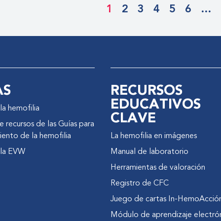
1
2
3
4
5
6
…
AS
RECURSOS
EDUCATIVOS
la hemofilia
CLAVE
 recursos de las Guías para
iento de la hemofilia
La hemofilia en imágenes
 la EVW
Manual de laboratorio
Herramientas de valoración
Registro de CFC
Juego de cartas In-HemoAcció
Módulo de aprendizaje electró