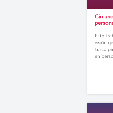
Circunc
persona
Este tra
visión g
turco pa
en pers
hemofili
apéndic