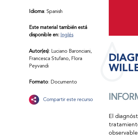
Idioma
: Spanish
Este material también está
disponible en:
Inglés
Autor(es)
: Luciano Baronciani,
DIAG
Francesca Stufano, Flora
WILL
Peyvandi
Formato
: Documento
INFOR
Compartir este recurso
El diagnós
tratamiento
observables