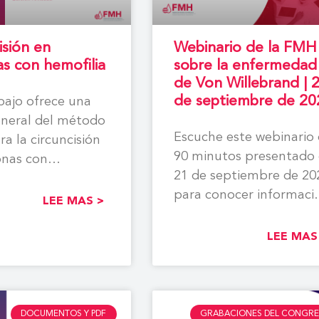
isión en
Webinario de la FMH
s con hemofilia
sobre la enfermedad
de Von Willebrand | 
de septiembre de 20
bajo ofrece una
eneral del método
Escuche este webinario
ra la circuncisión
90 minutos presentado 
onas con
21 de septiembre de 20
a, así como
para conocer informaci
es de
LEE MAS >
sobre la enfermedad de
LEE MAS
DOCUMENTOS Y PDF
GRABACIONES DEL CONGR