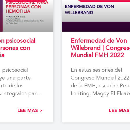
n psicosocial
Enfermedad de Von
rsonas con
Willebrand | Congres
ia
Mundial FMH 2022
 psicosocial
En estas sesiones del
ye una parte
Congreso Mundial 2022
te de los
de la FMH, escuche Pet
 integrales para
Lenting, Magdy El Ekiab
 con hemofilia. El
Nathan Connell, Brooke
 de esta
Sadler,
LEE MAS >
LEE MAS
fía