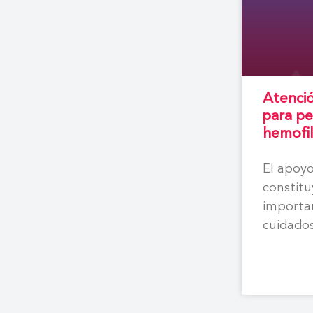
Atenció
para pe
hemofil
El apoyo
constitu
importan
cuidados
personas
objetivo
monogra