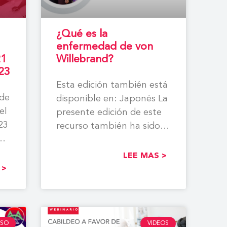
¿Qué es la
enfermedad de von
21
Willebrand?
23
Esta edición también está
 de
disponible en: Japonés La
el
presente edición de este
23
recurso también ha sido
ón
traducida a los siguientes
LEE MAS >
 >
ESO
VIDEOS