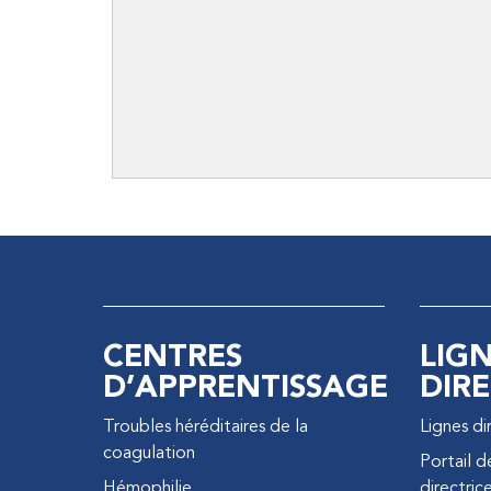
CENTRES
LIG
D’APPRENTISSAGE
DIRE
Troubles héréditaires de la
Lignes di
coagulation
Portail d
Hémophilie
directric