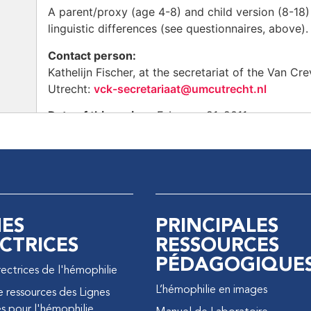
A parent/proxy (age 4-8) and child version (8-18
linguistic differences (see questionnaires, above).
Contact person:
Kathelijn Fischer, at the secretariat of the Van Cr
Utrecht:
vck-secretariaat@umcutrecht.nl
Date of this review:
February 21, 2011
NES
PRINCIPALES
CTRICES
RESSOURCES
PÉDAGOGIQUE
rectrices de l'hémophilie
L’hémophilie en images
e ressources des Lignes
es pour l'hémophilie