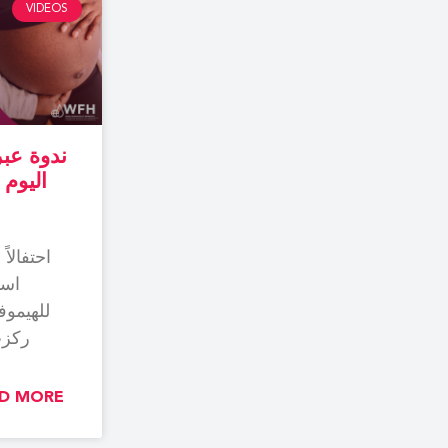
VIDEOS
ندوة عبر
احتفالاً
است
للهيموفي
ركزت
الولادة
D MORE >