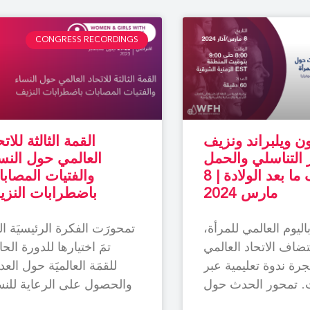
CONGRESS RECORDINGS
 ويلبراند ونزيف
القمة الثالثة للاتح
 التناسلي والحمل
العالمي حول النس
ونزيف ما بعد الولادة | 8
والفتيات المصاب
مارس 2024
باضطرابات النز
 باليوم العالمي للمرأة،
تمحورَت الفكرة الرئيسيَة ال
ضاف الاتحاد العالمي
تمَ اختيارها للدورة الحال
جرة ندوة تعليمية عبر
للقمَة العالميَة حول العد
ت. تمحور الحدث حول
والحصول على الرعاية للنس
هاز التناسلي والحمل
والفتيات المصابات باضطراب