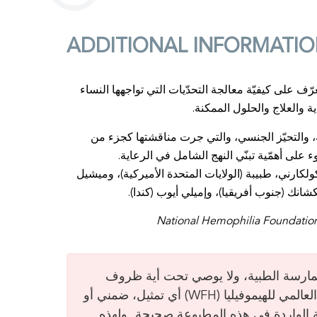
ADDITIONAL INFORMATI
ى هذا الويبينار الذي انعقد في 22 أيلول (سبتمبر) 2022، للتعرّف على كيفيّة معالجة التحدّيات التي تواجهها النساء
 والعلاج والحلول الممكنة.
ة، والتحيّز الجنسي، والتي جرت مناقشتها كجزء من
 على أهمّية تبنّي النهج الشامل في الرعاية.
ولكارني، طبيبة (الولايات المتحدة الأميركية)، وميشيل
يكشانك (جنوب أفريقيا)، وإميلي أيوب (كندا).
اد العالمي للهيموفيليا (WFH) في الممارسة الطبية، ولا يوصي تحت أية ظروف
بمعالجة معيّنة لأي أشخاص معينين. لا يقدم الاتحاد العالمي للهيموفيليا (WFH) أي تمثيل، ضمني أو
ة الواردة في هذه المطبوعة صحيحة. ولهذه