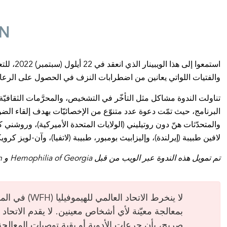
ON
استمعوا إل
والفتيات اللواتي يعانين من اضطرابات النزف في الحصول على الرعاية
تناولت الندوة مشاكل مثل التأخّر في التشخيص، والمحرَّمات الثقافيّ
البرنامج، حيث تمّت دعوة عدد متنوّع من الإخصائيّات بهدف إلقاء الضوء
والمتحدّثات هنّ دون روتيليني (الولايات المتحدة الأميركية)، وروشني ك
لافين طبيبة (إيرلندة)، وإليزابيث بومبور، طبيبة (لاتفيا)، وآن-لويز كرو
تم تمويل هذه الندوة عبر الويب من قبل Hemophilia of Georgia و National Hemophilia Foundation
لا ينخرط الاتح
صريح، بأن جرعات الأدوية أو بقية توصيات المعالج