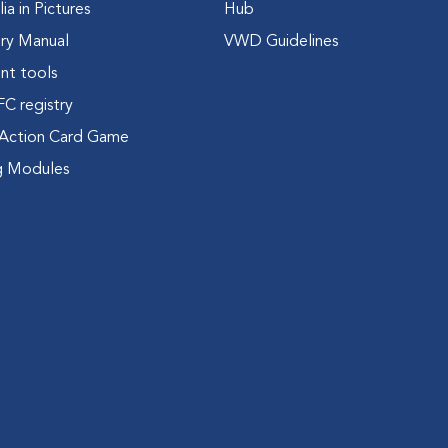
a in Pictures
Hub
ry Manual
VWD Guidelines
nt tools
FC registry
Action Card Game
g Modules