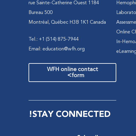
1184 rue Sainte-Catherine Ouest
Hemophili
Bureau 500
Laborato
Montréal, Québec H3B 1K1 Canada
Assessme
Online C
Tel.: +1 (514) 875-7944
In-Hemo
Email:
education@wfh.org
eLearnin
WFH online contact
>
form
STAY CONNECTED!