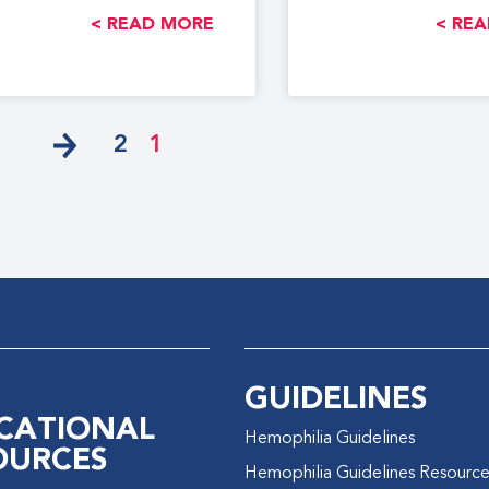
ونزيف
النزي
READ MORE >
REA
2
1
GUIDELINES
CATIONAL
Hemophilia Guidelines
OURCES
Hemophilia Guidelines Resourc