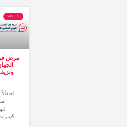
VIDEOS
مرض فون
الجهاز
احتفالاً
است
لله
الإنترن
نزيف الج