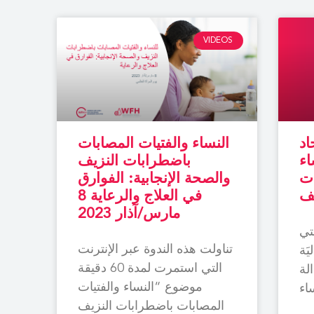
VIDEOS
اد
النساء والفتيات المصابات
اء
باضطرابات النزيف
ات
والصحة الإنجابية: الفوارق
يف
في العلاج والرعاية 8
مارس/آذار 2023
تي
تناولت هذه الندوة عبر الإنترنت
يَة
التي استمرت لمدة 60 دقيقة
الة
موضوع “النساء والفتيات
اء
المصابات باضطرابات النزيف
ات