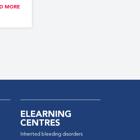
D MORE >
ELEARNING
CENTRES
Inherited bleeding disorders
e