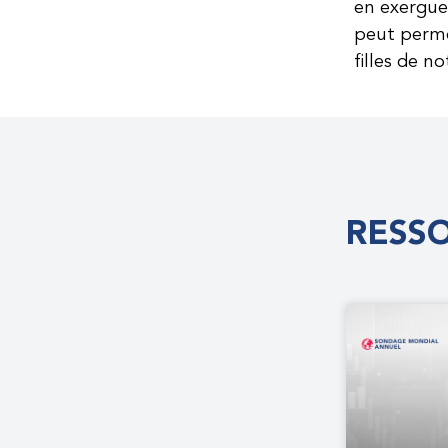
en exergue
peut perme
filles de 
RESS