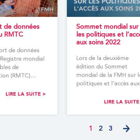
t de données
Sommet mondial sur
du RMTC
les politiques et l’acc
aux soins 2022
ort de données
Lors de la deuxième
Registre mondial
édition du Sommet
bles de
mondial de la FMH sur l
tion (RMTC)
politiques et l’accès aux
e les données
traitements, les
s à plus de
LIRE LA SUITE >
présentations
LIRE LA SUITE
1
2
3