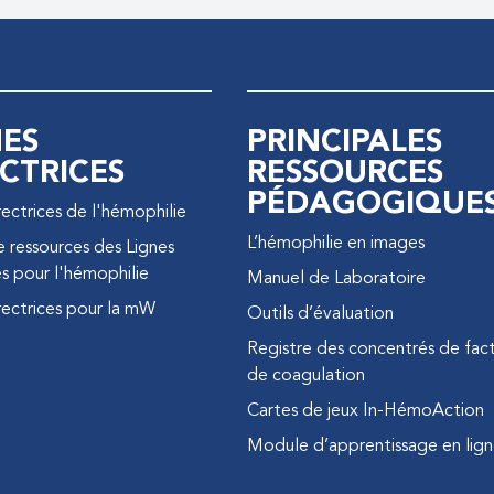
NES
PRINCIPALES
CTRICES
RESSOURCES
PÉDAGOGIQUE
rectrices de l'hémophilie
L’hémophilie en images
e ressources des Lignes
es pour l'hémophilie
Manuel de Laboratoire
rectrices pour la mW
Outils d’évaluation
Registre des concentrés de fac
de coagulation
Cartes de jeux In-HémoAction
Module d’apprentissage en lig