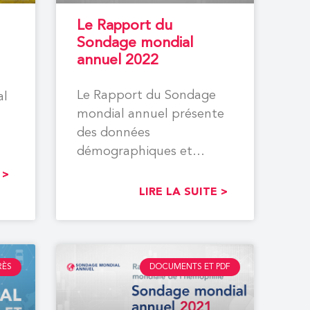
Le Rapport du
Sondage mondial
annuel 2022
Le Rapport du Sondage
al
mondial annuel présente
des données
démographiques et
thérapeutiques sur les
 >
personnes atteintes
LIRE LA SUITE >
d’hémophilie, de la
maladie
RÈS
DOCUMENTS ET PDF