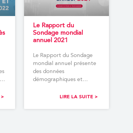
Le Rapport du
ès
Sondage mondial
annuel 2021
Le Rapport du Sondage
mondial annuel présente
es
des données
démographiques et
thérapeutiques sur les
personnes atteintes
 >
LIRE LA SUITE >
d’hémophilie, de la
maladie