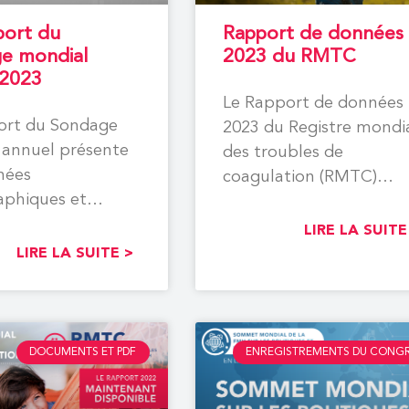
port du
Rapport de données
e mondial
2023 du RMTC
 2023
Le Rapport de données
ort du Sondage
2023 du Registre mondi
 annuel présente
des troubles de
nées
coagulation (RMTC)
phiques et
présente les données
tiques sur les
relatives à plus de
LIRE LA SUITE
s atteintes
LIRE LA SUITE >
ilie, de la
DOCUMENTS ET PDF
ENREGISTREMENTS DU CONG