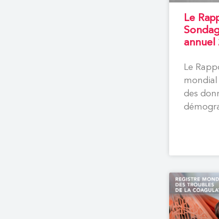
Le Rap
Sondag
annuel
Le Rapp
mondial
des don
démogra
thérapeu
personne
d’hémoph
maladie