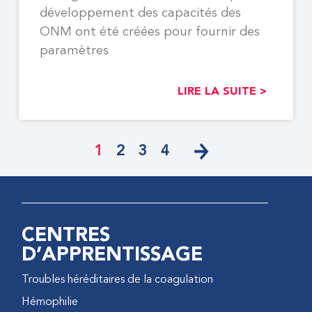
développement des capacités des
ONM ont été créées pour fournir des
paramètres
LIRE LA SUITE >
1
2
3
4
CENTRES
D’APPRENTISSAGE
Troubles héréditaires de la coagulation
Hémophilie