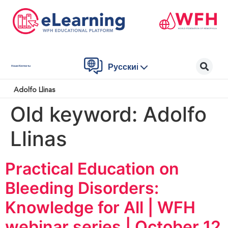
Русский
Наши Контакты
Adolfo Llinas
Old keyword:
Adolfo
Llinas
Practical Education on
Bleeding Disorders:
Knowledge for All | WFH
webinar series | October 12